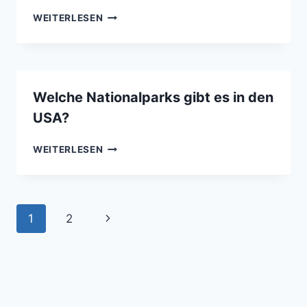
WAS
WEITERLESEN
IST
DER
UNTERSCHIED
ZWISCHEN
FREIZEITPARK
Welche Nationalparks gibt es in den
UND
USA?
THEMENPARK?
WELCHE
WEITERLESEN
NATIONALPARKS
GIBT
ES
IN
Seitennavigation
Nächste
1
2
DEN
USA?
Seite