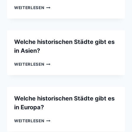
WELCHE
WEITERLESEN
HISTORISCHEN
STÄDTE
GIBT
ES
IN
Welche historischen Städte gibt es
AFRIKA?
in Asien?
WELCHE
WEITERLESEN
HISTORISCHEN
STÄDTE
GIBT
ES
IN
Welche historischen Städte gibt es
ASIEN?
in Europa?
WELCHE
WEITERLESEN
HISTORISCHEN
STÄDTE