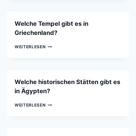
GIBT
ES
IN
Welche Tempel gibt es in
EUROPA?
Griechenland?
WELCHE
WEITERLESEN
TEMPEL
GIBT
ES
IN
GRIECHENLAND?
Welche historischen Stätten gibt es
in Ägypten?
WELCHE
WEITERLESEN
HISTORISCHEN
STÄTTEN
GIBT
ES
IN