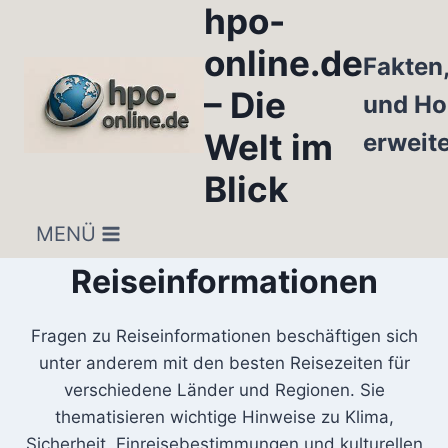
hpo-
Zum
Inhalt
online.de
Fakten
springen
– Die
und Ho
Welt im
erweit
Blick
MENÜ
Reiseinformationen
Fragen zu Reiseinformationen beschäftigen sich
unter anderem mit den besten Reisezeiten für
verschiedene Länder und Regionen. Sie
thematisieren wichtige Hinweise zu Klima,
Sicherheit, Einreisebestimmungen und kulturellen