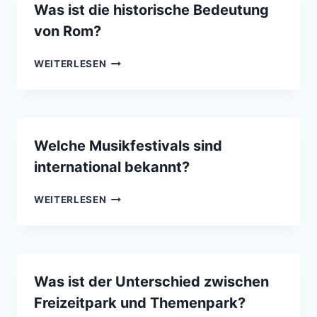
Was ist die historische Bedeutung
ÄGYPTEN?
von Rom?
WAS
WEITERLESEN
IST
DIE
HISTORISCHE
BEDEUTUNG
VON
Welche Musikfestivals sind
ROM?
international bekannt?
WELCHE
WEITERLESEN
MUSIKFESTIVALS
SIND
INTERNATIONAL
BEKANNT?
Was ist der Unterschied zwischen
Freizeitpark und Themenpark?