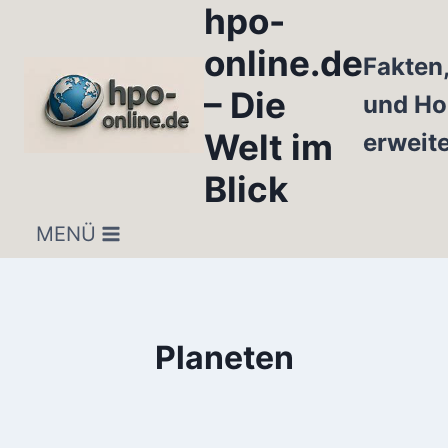
hpo-
Zum
Inhalt
online.de
Fakten
springen
– Die
und Ho
Welt im
erweit
Blick
MENÜ
Planeten