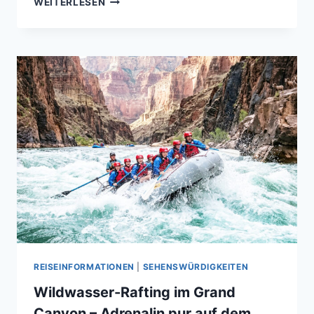
WEITERLESEN
VULKANE
–
DIE
GEHEIMNISVOLLEN
FEUERBERGE
DER
TIEFSEE
REISEINFORMATIONEN
|
SEHENSWÜRDIGKEITEN
Wildwasser-Rafting im Grand
Canyon – Adrenalin pur auf dem