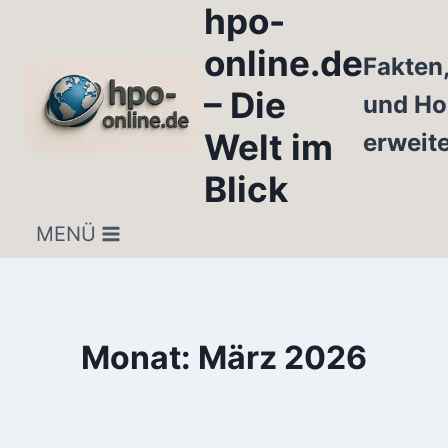
hpo-
Zum
Inhalt
online.de
Fakten
springen
– Die
und Ho
Welt im
erweit
Blick
MENÜ
Monat: März 2026