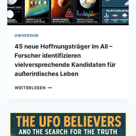
UNIVERSUM
45 neue Hoffnungsträger im All –
Forscher identifizieren
vielversprechende Kandidaten für
außerirdisches Leben
45
WEITERLESEN
NEUE
HOFFNUNGSTRÄGER
IM
ALL
–
FORSCHER
IDENTIFIZIEREN