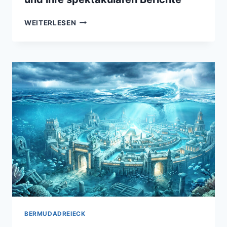
DIE
WEITERLESEN
GLAUBWÜRDIGSTEN
UFO-
ZEUGEN
UND
IHRE
SPEKTAKULÄREN
BERICHTE
BERMUDADREIECK