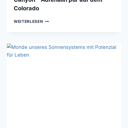
Colorado
WILDWASSER-
WEITERLESEN
RAFTING
IM
GRAND
CANYON
–
ADRENALIN
PUR
AUF
DEM
COLORADO