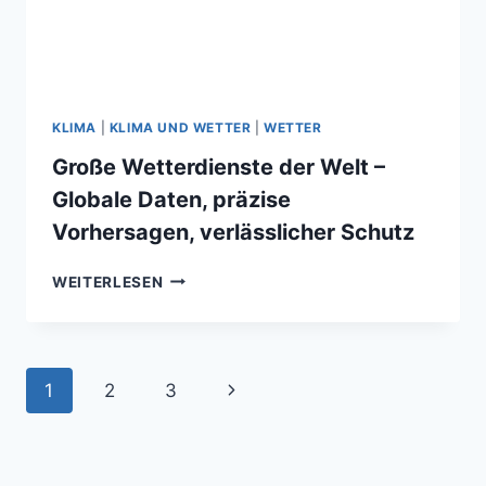
KLIMA
|
KLIMA UND WETTER
|
WETTER
Große Wetterdienste der Welt –
Globale Daten, präzise
Vorhersagen, verlässlicher Schutz
GROSSE W
WEITERLESEN
ETTERDIENSTE D
ER W
ELT –
G
Seitennavigation
Nächste
1
2
3
LOBALE D
ATEN, P
Seite
RÄZISE V
ORHERSAGEN, V
ERLÄSSLICHER S