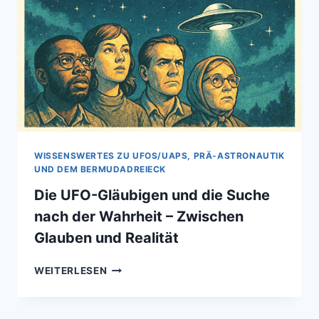
VIELVERSPRECHENDE
KANDIDATEN
FÜR
AUSSERIRDISCHES L
EBEN
WISSENSWERTES ZU UFOS/UAPS, PRÄ-ASTRONAUTIK
UND DEM BERMUDADREIECK
Die UFO-Gläubigen und die Suche
nach der Wahrheit – Zwischen
Glauben und Realität
DIE
WEITERLESEN
UFO-
GLÄUBIGEN
UND