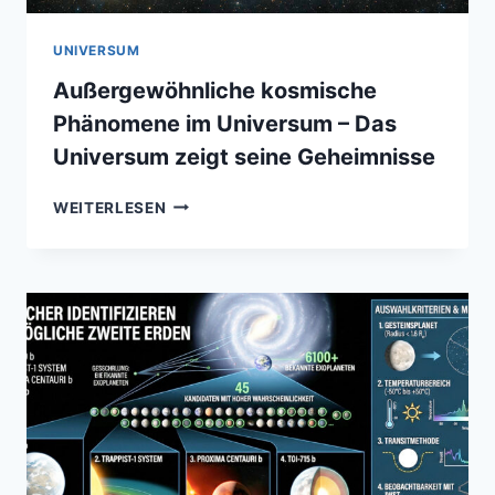
UNIVERSUM
Außergewöhnliche kosmische
Phänomene im Universum – Das
Universum zeigt seine Geheimnisse
AUSSERGEWÖHNLICHE K
WEITERLESEN
OSMISCHE P
HÄNOMENE I
M U
NIVERSUM –
D
AS U
NIVERSUM Z
EIGT S
EINE G
EHEIMNISSE