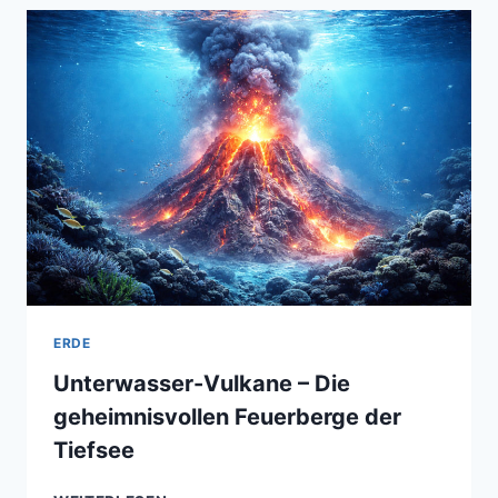
DIE
SUCHE
NACH
DER
WAHRHEIT
–
ZWISCHEN
GLAUBEN
UND
REALITÄT
ERDE
Unterwasser-Vulkane – Die
geheimnisvollen Feuerberge der
Tiefsee
UNTERWASSER-