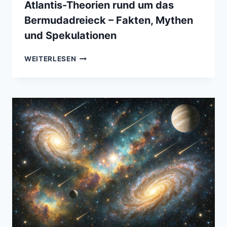
Atlantis-Theorien rund um das
Bermudadreieck – Fakten, Mythen
und Spekulationen
ATLANTIS-
WEITERLESEN
THEORIEN
RUND
UM
DAS
BERMUDADREIECK
–
FAKTEN,
MYTHEN
UND
SPEKULATIONEN