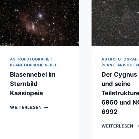
ASTROFOTOGRAFIE
|
ASTROFOTOGRAFI
PLANETARISCHE NEBEL
PLANETARISCHE N
Blasennebel im
Der Cygnus
Sternbild
und seine
Kassiopeia
Teilstruktu
6960 und 
BLASENNEBEL
WEITERLESEN
6992
IM
STERNBILD
D
KASSIOPEIA
WEITERLESEN
C
L