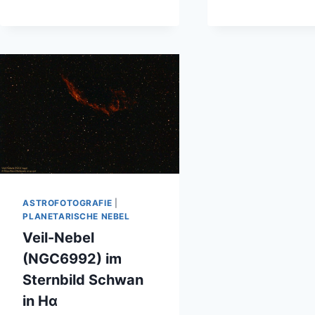
KOSMISCHE
D
SKULPTUR
HA
AUS
IM
GAS
ST
FÜ
ASTROFOTOGRAFIE
|
PLANETARISCHE NEBEL
Veil-Nebel
(NGC6992) im
Sternbild Schwan
in Hα