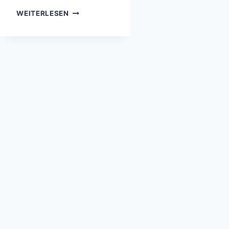
VEIL-
WEITERLESEN
NEBEL
(NGC6992)
IM
STERNBILD
SCHWAN
IN
HΑ