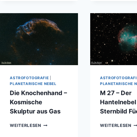
U
SE
TE
N
6
U
N
6
ASTROFOTOGRAFIE
|
ASTROFOTOGRAFI
PLANETARISCHE NEBEL
PLANETARISCHE N
Die Knochenhand –
M 27 – Der
Kosmische
Hantelnebel
Skulptur aus Gas
Sternbild Fü
DIE
M
WEITERLESEN
WEITERLESEN
KNOCHENHAND
27
–
–