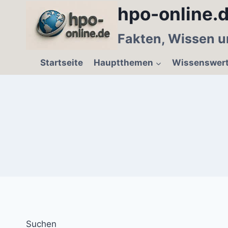
Zum
hpo-online.d
Inhalt
springen
Fakten, Wissen u
Startseite
Hauptthemen
Wissenswer
Suchen