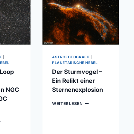
E
|
ASTROFOTOGRAFIE
|
EBEL
PLANETARISCHE NEBEL
 Loop
Der Sturmvogel –
Ein Relikt einer
ren NGC
Sternenexplosion
NGC
DER
WEITERLESEN
STURMVOGEL
–
ER
EIN
YGNUS
RELIKT
OOP
EINER