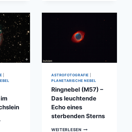
ND
STERNENEXPLOSION
INE
ILSTRUKTUREN
GC
960
ND
GC
992
E
|
ASTROFOTOGRAFIE
|
EBEL
PLANETARISCHE NEBEL
Ringnebel (M57) –
 im
Das leuchtende
chslein
Echo eines
sterbenden Sterns
RINGNEBEL
WEITERLESEN