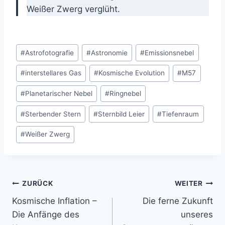
Weißer Zwerg verglüht.
Schlagworte:
#
Astrofotografie
#
Astronomie
#
Emissionsnebel
#
interstellares Gas
#
Kosmische Evolution
#
M57
#
Planetarischer Nebel
#
Ringnebel
#
Sterbender Stern
#
Sternbild Leier
#
Tiefenraum
#
Weißer Zwerg
Beitragsnavigation
ZURÜCK
WEITER
Kosmische Inflation –
Die ferne Zukunft
Die Anfänge des
unseres