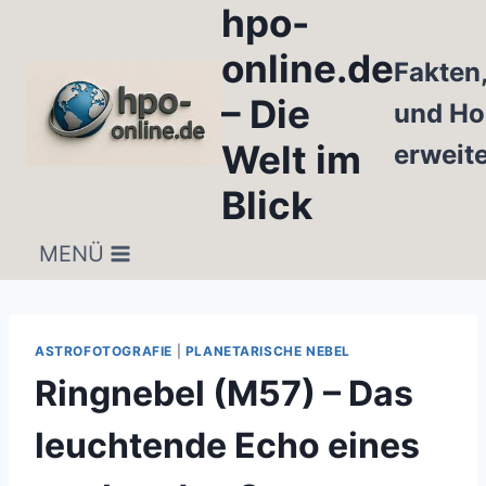
hpo-
Zum
Inhalt
online.de
Fakten
springen
– Die
und Ho
Welt im
erweit
Blick
MENÜ
ASTROFOTOGRAFIE
|
PLANETARISCHE NEBEL
Ringnebel (M57) – Das
leuchtende Echo eines