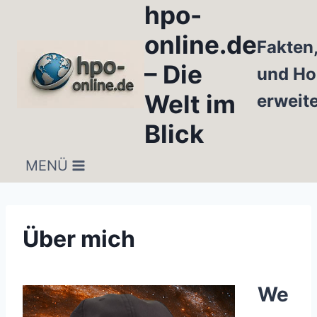
hpo-
Zum
Inhalt
online.de
Fakten
springen
– Die
und Ho
Welt im
erweit
Blick
MENÜ
Über mich
We