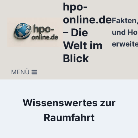
hpo-
Zum
Inhalt
online.de
Fakten
springen
– Die
und Ho
Welt im
erweit
Blick
MENÜ
Wissenswertes zur
Raumfahrt