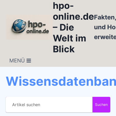
hpo-
Zum
Inhalt
online.de
Fakten
springen
– Die
und Ho
Welt im
erweit
Blick
MENÜ
Wissensdatenba
Suchen