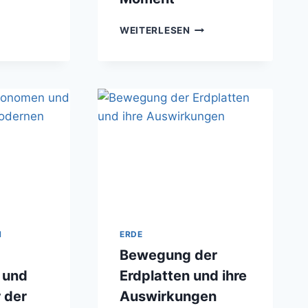
AS
AUSBRUCH
ITALTER
WEITERLESEN
DER
ES
SUPERVULKANE
ENSCHEN
–
WARTEN
AUF
DEN
UNBEKANNTEN
MOMENT
M
ERDE
Bewegung der
 und
Erdplatten und ihre
 der
Auswirkungen