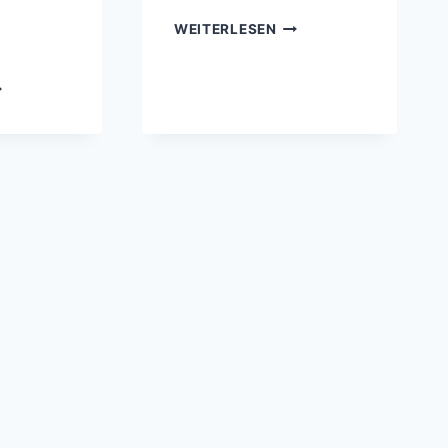
BEWEGUNG
WEITERLESEN
DER
ERDPLATTEN
EDEUTENDE
UND
STRONOMEN
IHRE
ND
AUSWIRKUNGEN
GBEREITER
ER
ODERNEN
STRONOMIE