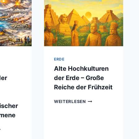
ERDE
Alte Hochkulturen
der
der Erde – Große
Reiche der Frühzeit
ALTE
WEITERLESEN
ischer
HOCHKULTUREN
DER
omene
ERDE
–
USTISCHE
GROSSE R
GNATUREN