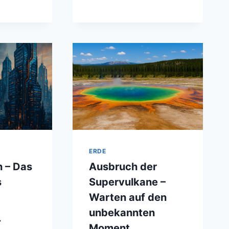
EICHE D
ER
ER F
DE
RÜHZEIT
NE
ERSICHT
OPHYSIKALISCHER
LANGPHÄNOMENE
ERDE
 – Das
Ausbruch der
s
Supervulkane –
Warten auf den
unbekannten
NTHROPOZÄN
Moment