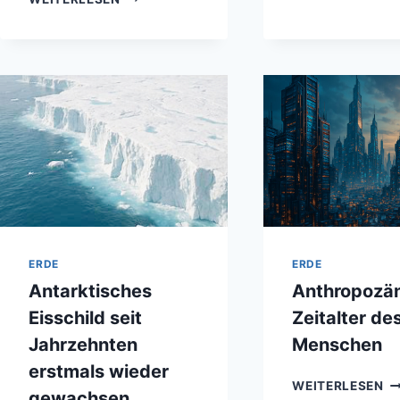
D
MYSTERIEN
ER
UND
–
GEHEIMNISSE
EI
UNSERER
ÜB
ERDE
GE
–
K
FASZINIERENDE
RÄTSEL
ZWISCHEN
NATUR
UND
GESCHICHTE
ERDE
ERDE
Antarktisches
Anthropozän
Eisschild seit
Zeitalter de
Jahrzehnten
Menschen
erstmals wieder
A
WEITERLESEN
gewachsen