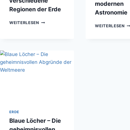
verschiedene
modernen
Regionen der Erde
Astronomie
AUSWIRKUNGEN
WEITERLESEN
B
WEITERLESEN
DES
A
KLIMAWANDELS
U
AUF
WE
VERSCHIEDENE
D
REGIONEN
M
DER
A
ERDE
ERDE
Blaue Löcher – Die
geheimnisvollen