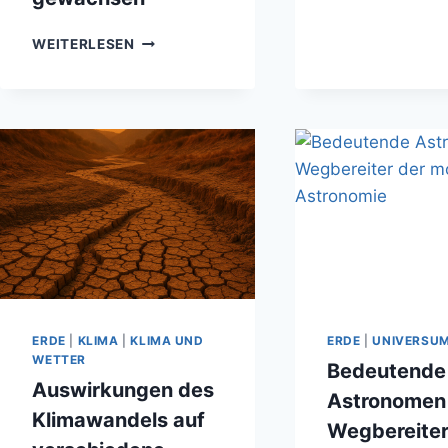
–
D
ANTARKTISCHES
ZE
WEITERLESEN
EISSCHILD
D
SEIT
M
JAHRZEHNTEN
ERSTMALS
WIEDER
GEWACHSEN
ERDE
|
KLIMA
|
KLIMA UND
ERDE
|
UNIVERSU
WETTER
Bedeutende
Auswirkungen des
Astronomen
Klimawandels auf
Wegbereiter