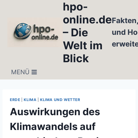
hpo-
Zum
Inhalt
online.de
Fakten
springen
– Die
und Ho
Welt im
erweit
Blick
MENÜ
ERDE
|
KLIMA
|
KLIMA UND WETTER
Auswirkungen des
Klimawandels auf