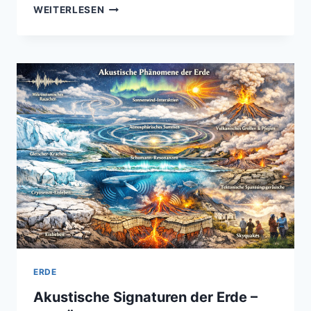
BISHERIGE
WEITERLESEN
ERFORSCHUNG
DER
JUPITERMONDE
–
VON
DER
ENTDECKUNG
ZU
MODERNEN
MISSIONEN
ERDE
Akustische Signaturen der Erde –