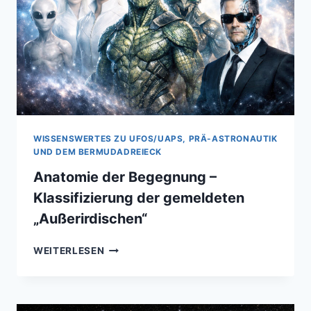
WELTWEIT
WISSENSWERTES ZU UFOS/UAPS, PRÄ-ASTRONAUTIK
UND DEM BERMUDADREIECK
Anatomie der Begegnung –
Klassifizierung der gemeldeten
„Außerirdischen“
ANATOMIE
WEITERLESEN
DER
BEGEGNUNG
–
KLASSIFIZIERUNG