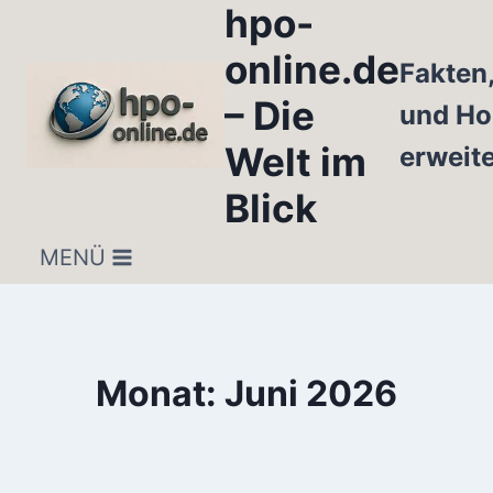
hpo-
Zum
Inhalt
online.de
Fakten
springen
– Die
und Ho
Welt im
erweit
Blick
MENÜ
Monat: Juni 2026