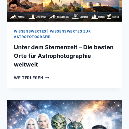
WISSENSWERTES
|
WISSENSWERTES ZUR
ASTROFOTOGRAFIE
Unter dem Sternenzelt – Die besten
Orte für Astrophotographie
weltweit
UNTER
WEITERLESEN
DEM
STERNENZELT
–
DIE
BESTEN
ORTE
FÜR
ASTROPHOTOGRAPHIE