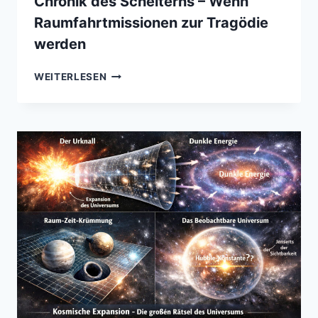
Chronik des Scheiterns – Wenn
Raumfahrtmissionen zur Tragödie
werden
CHRONIK
WEITERLESEN
DES
SCHEITERNS
–
WENN
RAUMFAHRTMISSIONEN
ZUR
TRAGÖDIE
WERDEN