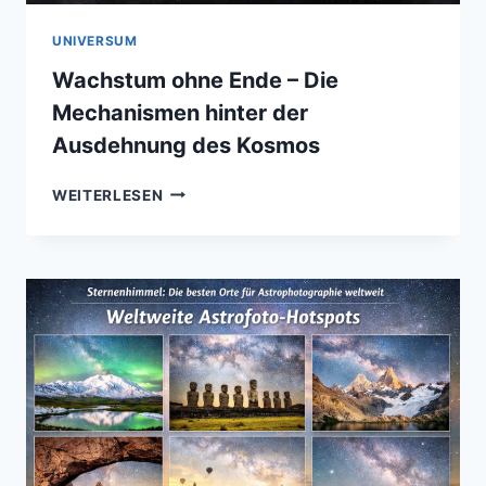
UNIVERSUM
Wachstum ohne Ende – Die
Mechanismen hinter der
Ausdehnung des Kosmos
WACHSTUM
WEITERLESEN
OHNE
ENDE
–
DIE
MECHANISMEN
HINTER
DER
AUSDEHNUNG
DES
KOSMOS