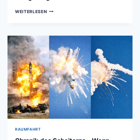
KELLY-
WEITERLESEN
HOPKINSVILLE
(1955)
–
SCHAUPLATZ
EINER
AUSSERIRDISCHEN B
ELAGERUNG
RAUMFAHRT