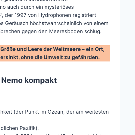
mo auch durch ein mysteriöses
, der 1997 von Hydrophonen registriert
eses Geräusch höchstwahrscheinlich von einem
erbrechen gegen den Meeresboden schlug.
Größe und Leere der Weltmeere – ein Ort,
 versinkt, ohne die Umwelt zu gefährden.
nt Nemo kompakt
hkeit (der Punkt im Ozean, der am weitesten
dlichen Pazifik).