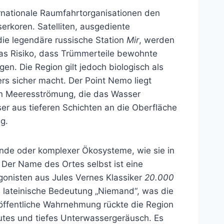
ernationale Raumfahrtorganisationen den
serkoren. Satelliten, ausgediente
e legendäre russische Station
Mir
, werden
das Risiko, dass Trümmerteile bewohnte
en. Die Region gilt jedoch biologisch als
rs sicher macht. Der Point Nemo liegt
hen Meeresströmung, die das Wasser
er aus tieferen Schichten an die Oberfläche
g.
ände oder komplexer Ökosysteme, wie sie in
 Der Name des Ortes selbst ist eine
onisten aus Jules Vernes Klassiker
20.000
ie lateinische Bedeutung „Niemand“, was die
 öffentliche Wahrnehmung rückte die Region
utes und tiefes Unterwassergeräusch. Es