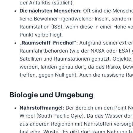
der Antarktis (südlich).
Die nächsten Menschen:
Oft sind die Mensch
keine Bewohner irgendwelcher Inseln, sondern 
Raumstation (ISS), wenn diese in einer Höhe v
Punkt vorbeifliegt.
„Raumschiff-Friedhof“:
Aufgrund seiner extre
Raumfahrtbehörden (wie der NASA oder ESA) gez
Satelliten und Raumstationen genutzt. Objekte,
werden, landen genau dort, da das Risiko, bew
treffen, gegen Null geht. Auch die russische R
Biologie und Umgebung
Nährstoffmangel:
Der Bereich um den Point N
Wirbel (South Pacific Gyre). Da das Wasser dor
aus anderen Regionen mit Nährstoffen versorgt
fast eine „Wüste“. Es gibt dort kaum Nahrung 