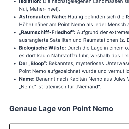
Isolation:
Die nächstgelegenen Landmassen sind
Nui, Maher-Insel).
Astronauten-Nähe:
Häufig befinden sich die 
Höhe) näher am Point Nemo als jeder Mensch a
„Raumschiff-Friedhof“:
Aufgrund der extremen
ausrangierte Satelliten und Raumstationen (z. 
Biologische Wüste:
Durch die Lage in einem oz
es dort kaum Nährstoffzufuhr, weshalb das Lebe
Der „Bloop“:
Bekanntes, mysteriöses Unterwass
Point Nemo aufgezeichnet wurde und vermutli
Name:
Benannt nach Kapitän Nemo aus Jules 
„Nemo“ ist lateinisch für „Niemand“.
Genaue Lage von Point Nemo