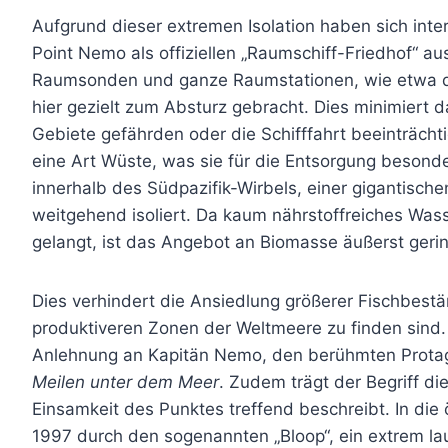
Aufgrund dieser extremen Isolation haben sich int
Point Nemo als offiziellen „Raumschiff-Friedhof“ au
Raumsonden und ganze Raumstationen, wie etwa di
hier gezielt zum Absturz gebracht. Dies minimiert 
Gebiete gefährden oder die Schifffahrt beeinträchtig
eine Art Wüste, was sie für die Entsorgung besonde
innerhalb des Südpazifik-Wirbels, einer gigantisc
weitgehend isoliert. Da kaum nährstoffreiches Wass
gelangt, ist das Angebot an Biomasse äußerst gerin
Dies verhindert die Ansiedlung größerer Fischbest
produktiveren Zonen der Weltmeere zu finden sind.
Anlehnung an Kapitän Nemo, den berühmten Protag
Meilen unter dem Meer
. Zudem trägt der Begriff d
Einsamkeit des Punktes treffend beschreibt. In die
1997 durch den sogenannten „Bloop“, ein extrem la