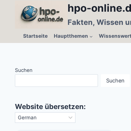
Zum
hpo-online.d
Inhalt
springen
Fakten, Wissen u
Startseite
Hauptthemen
Wissenswer
Suchen
Suchen
Website übersetzen: