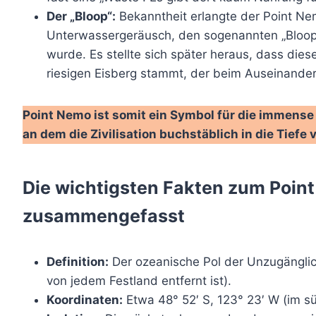
Der „Bloop“:
Bekanntheit erlangte der Point Ne
Unterwassergeräusch, den sogenannten „Bloop“
wurde. Es stellte sich später heraus, dass di
riesigen Eisberg stammt, der beim Auseinand
Point Nemo ist somit ein Symbol für die immense 
an dem die Zivilisation buchstäblich in die Tiefe
Die wichtigsten Fakten zum Poi
zusammengefasst
Definition:
Der ozeanische Pol der Unzugänglic
von jedem Festland entfernt ist).
Koordinaten:
Etwa 48° 52′ S, 123° 23′ W (im sü