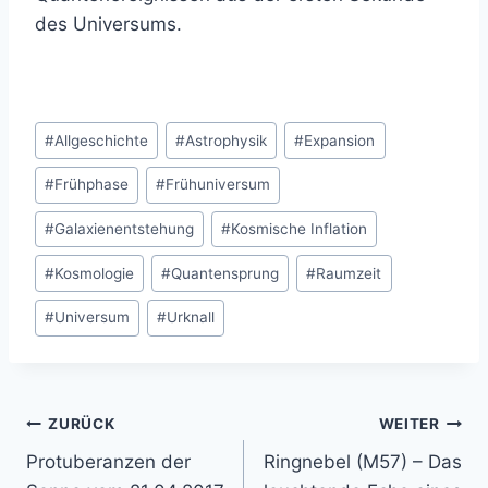
des Universums.
Schlagworte:
#
Allgeschichte
#
Astrophysik
#
Expansion
#
Frühphase
#
Frühuniversum
#
Galaxienentstehung
#
Kosmische Inflation
#
Kosmologie
#
Quantensprung
#
Raumzeit
#
Universum
#
Urknall
Beitragsnavigation
ZURÜCK
WEITER
Protuberanzen der
Ringnebel (M57) – Das