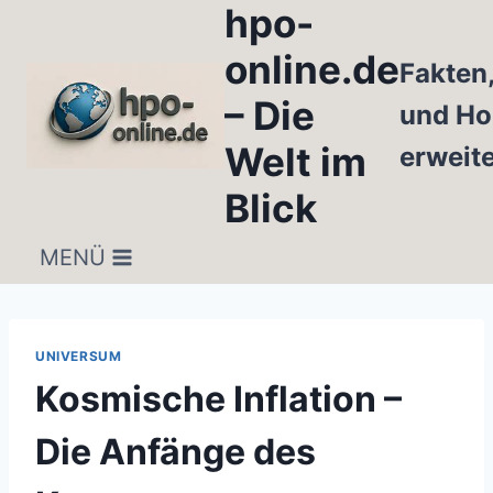
hpo-
Zum
Inhalt
online.de
Fakten
springen
– Die
und Ho
Welt im
erweit
Blick
MENÜ
UNIVERSUM
Kosmische Inflation –
Die Anfänge des