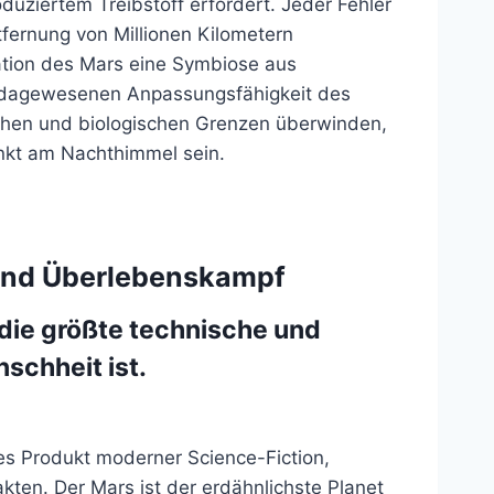
duziertem Treibstoff erfordert. Jeder Fehler
fernung von Millionen Kilometern
isation des Mars eine Symbiose aus
ie dagewesenen Anpassungsfähigkeit des
schen und biologischen Grenzen überwinden,
punkt am Nachthimmel sein.
 und Überlebenskampf
die größte technische und
schheit ist.
ßes Produkt moderner Science-Fiction,
ten. Der Mars ist der erdähnlichste Planet