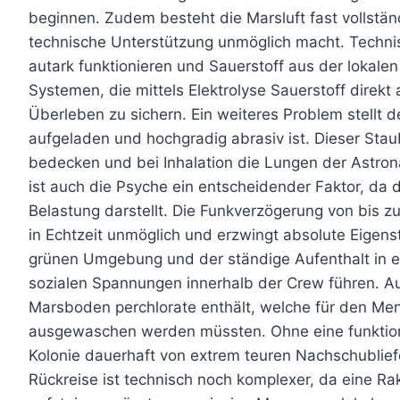
beginnen. Zudem besteht die Marsluft fast vollstä
technische Unterstützung unmöglich macht. Technis
autark funktionieren und Sauerstoff aus der lokal
Systemen, die mittels Elektrolyse Sauerstoff direk
Überleben zu sichern. Ein weiteres Problem stellt d
aufgeladen und hochgradig abrasiv ist. Dieser Sta
bedecken und bei Inhalation die Lungen der Astro
ist auch die Psyche ein entscheidender Faktor, da d
Belastung darstellt. Die Funkverzögerung von bis 
in Echtzeit unmöglich und erzwingt absolute Eigenst
grünen Umgebung und der ständige Aufenthalt in 
sozialen Spannungen innerhalb der Crew führen. Au
Marsboden perchlorate enthält, welche für den Men
ausgewaschen werden müssten. Ohne eine funktion
Kolonie dauerhaft von extrem teuren Nachschublief
Rückreise ist technisch noch komplexer, da eine R