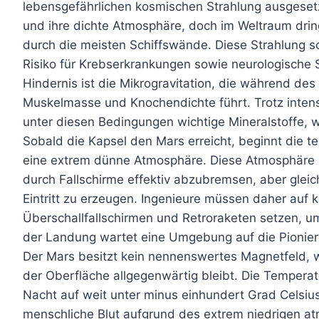
lebensgefährlichen kosmischen Strahlung ausgesetz
und ihre dichte Atmosphäre, doch im Weltraum dri
durch die meisten Schiffswände. Diese Strahlung 
Risiko für Krebserkrankungen sowie neurologische 
Hindernis ist die Mikrogravitation, die während d
Muskelmasse und Knochendichte führt. Trotz intens
unter diesen Bedingungen wichtige Mineralstoffe, wa
Sobald die Kapsel den Mars erreicht, beginnt die t
eine extrem dünne Atmosphäre. Diese Atmosphäre i
durch Fallschirme effektiv abzubremsen, aber glei
Eintritt zu erzeugen. Ingenieure müssen daher auf
Überschallfallschirmen und Retroraketen setzen, u
der Landung wartet eine Umgebung auf die Pioniere, 
Der Mars besitzt kein nennenswertes Magnetfeld, w
der Oberfläche allgegenwärtig bleibt. Die Temper
Nacht auf weit unter minus einhundert Grad Celsi
menschliche Blut aufgrund des extrem niedrigen at