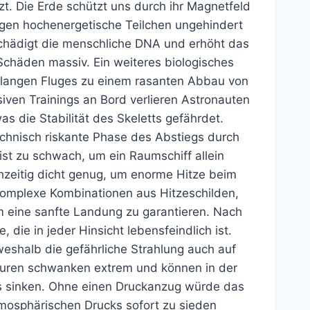
t. Die Erde schützt uns durch ihr Magnetfeld
ngen hochenergetische Teilchen ungehindert
schädigt die menschliche DNA und erhöht das
Schäden massiv. Ein weiteres biologisches
es langen Fluges zu einem rasanten Abbau von
iven Trainings an Bord verlieren Astronauten
s die Stabilität des Skeletts gefährdet.
echnisch riskante Phase des Abstiegs durch
st zu schwach, um ein Raumschiff allein
chzeitig dicht genug, um enorme Hitze beim
 komplexe Kombinationen aus Hitzeschilden,
m eine sanfte Landung zu garantieren. Nach
die in jeder Hinsicht lebensfeindlich ist.
eshalb die gefährliche Strahlung auch auf
aturen schwanken extrem und können in der
us sinken. Ohne einen Druckanzug würde das
mosphärischen Drucks sofort zu sieden