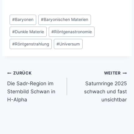
Schlagworte:
#
Baryonen
#
Baryonischen Materien
#
Dunkle Materie
#
Röntgenastronomie
#
Röntgenstrahlung
#
Universum
Beitragsnavigation
ZURÜCK
WEITER
Die Sadr-Region im
Saturnringe 2025
Sternbild Schwan in
schwach und fast
H-Alpha
unsichtbar