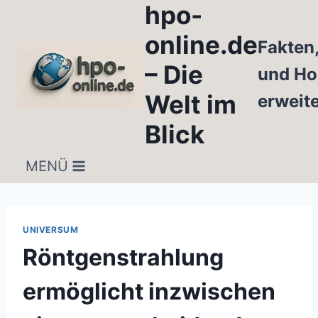
hpo-
Zum
Inhalt
online.de
Fakten
springen
– Die
und Ho
Welt im
erweit
Blick
MENÜ
UNIVERSUM
Röntgenstrahlung
ermöglicht inzwischen