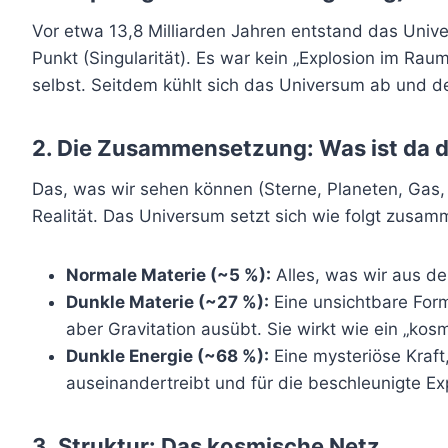
Vor etwa 13,8 Milliarden Jahren entstand das Univ
Punkt (Singularität). Es war kein „Explosion im R
selbst. Seitdem kühlt sich das Universum ab und deh
2. Die Zusammensetzung: Was ist da 
Das, was wir sehen können (Sterne, Planeten, Gas, wi
Realität. Das Universum setzt sich wie folgt zusam
Normale Materie (~5 %):
Alles, was wir aus d
Dunkle Materie (~27 %):
Eine unsichtbare Form 
aber Gravitation ausübt. Sie wirkt wie ein „ko
Dunkle Energie (~68 %):
Eine mysteriöse Kraf
auseinandertreibt und für die beschleunigte Ex
3. Struktur: Das kosmische Netz