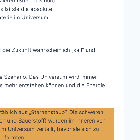
tieren (Superposition).
 ist sie die absolute
terie im Universum.
die Zukunft wahrscheinlich „kalt“ und
e Szenario. Das Universum wird immer
rne mehr entstehen können und die Energie
äblich aus „Sternenstaub“. Die schweren
sen und Sauerstoff) wurden im Inneren von
m Universum verteilt, bevor sie sich zu
– formten.