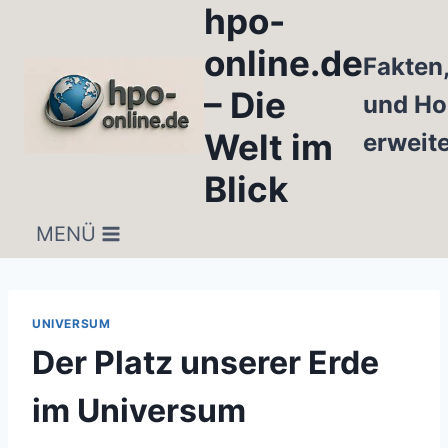
hpo-
Zum
Inhalt
online.de
Fakten
springen
– Die
und Ho
Welt im
erweit
Blick
MENÜ
UNIVERSUM
Der Platz unserer Erde
im Universum