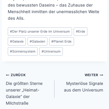
des bewussten Daseins – das Zuhause der
Menschheit inmitten der unermesslichen Weite
des Alls.
Schlagworte:
#
Der Platz unserer Erde im Universum
#
Erde
#
Galaxie
#
Galaxien
#
Planet Erde
#
Sonnensystem
#
Universum
Beitragsnavigation
ZURÜCK
WEITER
Die größten Sterne
Mysteriöse Signale
unserer „Heimat-
aus dem Universum
Galaxie“ der
Milchstraße