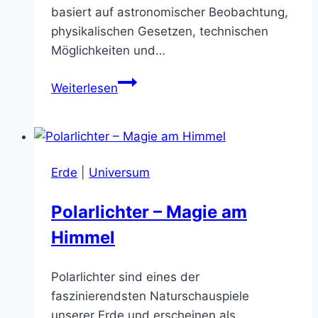
basiert auf astronomischer Beobachtung,
physikalischen Gesetzen, technischen
Möglichkeiten und…
SETI
Weiterlesen
–
Die
wissenschaftliche
Suche
Erde
|
Universum
nach
außerirdischer
Polarlichter – Magie am
Intelligenz
Himmel
Polarlichter sind eines der
faszinierendsten Naturschauspiele
unserer Erde und erscheinen als