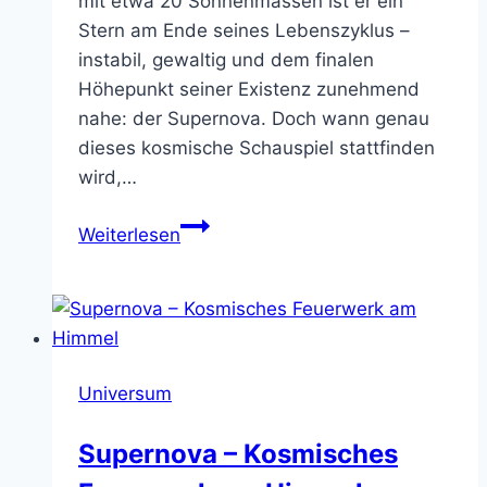
mit etwa 20 Sonnenmassen ist er ein
Stern am Ende seines Lebenszyklus –
instabil, gewaltig und dem finalen
Höhepunkt seiner Existenz zunehmend
nahe: der Supernova. Doch wann genau
dieses kosmische Schauspiel stattfinden
wird,…
Wann
Weiterlesen
wird
die
Beteigeuze
zur
Supernova?
Universum
Supernova – Kosmisches