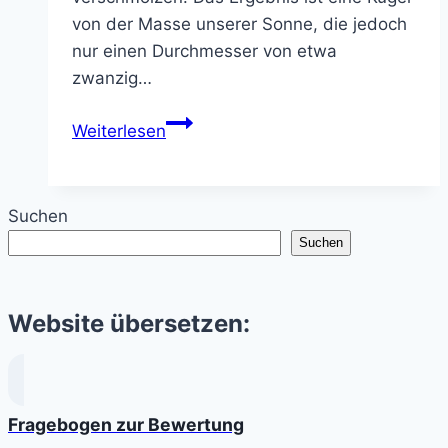
von der Masse unserer Sonne, die jedoch
nur einen Durchmesser von etwa
zwanzig…
Neutronensterne
Weiterlesen
und
Pulsare
–
Suchen
Extreme
Suchen
des
Universums
Website übersetzen:
Fragebogen zur Bewertung