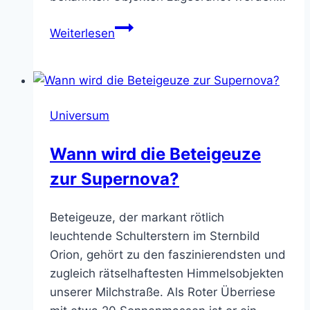
Planeten
Weiterlesen
9
und
10
–
Universum
Was
ist
Wann wird die Beteigeuze
weit
zur Supernova?
draußen
in
unserem
Beteigeuze, der markant rötlich
Sonnensystem?
leuchtende Schulterstern im Sternbild
Orion, gehört zu den faszinierendsten und
zugleich rätselhaftesten Himmelsobjekten
unserer Milchstraße. Als Roter Überriese