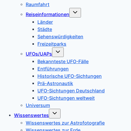
Raumfahrt
Untermenü
Reiseinformationen
umschalten
Länder
Städte
Sehenswürdigkeiten
Freizeitparks
Untermenü
UFOs/UAPs
umschalten
Bekannteste UFO-Fälle
Entführungen
Historische UFO-Sichtungen
Prä-Astronautik
UFO-Sichtungen Deutschland
UFO-Sichtungen weltweit
Universum
Untermenü
Wissenswertes
umschalten
Wissenswertes zur Astrofotografie
Wissenswertes zur Erde