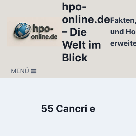
hpo-
Zum
Inhalt
online.de
Fakten
springen
– Die
und Ho
Welt im
erweit
Blick
MENÜ
55 Cancri e