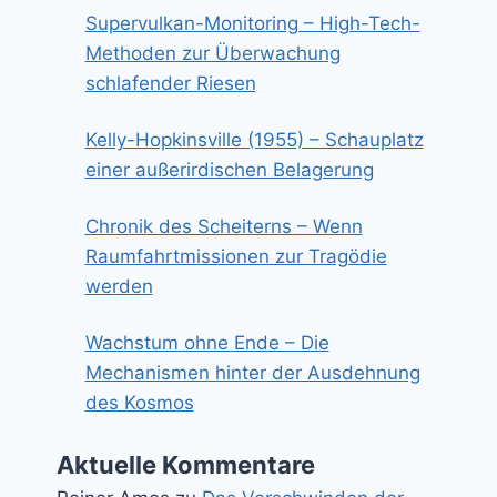
Supervulkan-Monitoring – High-Tech-
Methoden zur Überwachung
schlafender Riesen
Kelly-Hopkinsville (1955) – Schauplatz
einer außerirdischen Belagerung
Chronik des Scheiterns – Wenn
Raumfahrtmissionen zur Tragödie
werden
Wachstum ohne Ende – Die
Mechanismen hinter der Ausdehnung
des Kosmos
Aktuelle Kommentare