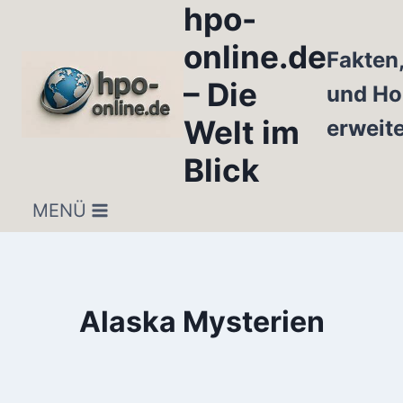
hpo-
Zum
Inhalt
online.de
Fakten
springen
– Die
und Ho
Welt im
erweit
Blick
MENÜ
Alaska Mysterien