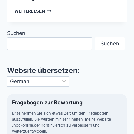
DIE
WEITERLESEN
STERNBILDER
DER
SÜDHALBKUGEL
Suchen
–
DER
Suchen
SÜDEN
ZEIGT,
WAS
DER
Website übersetzen:
NORDEN
VERBIRGT
Fragebogen zur Bewertung
Bitte nehmen Sie sich etwas Zeit um den Fragebogen
auszufüllen. Sie würden mir sehr helfen, meine Website
„hpo-online.de“ kontinuierlich zu verbessern und
weiterzuentwickeln.