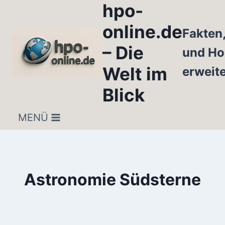
hpo-
Zum
Inhalt
online.de
Fakten
springen
– Die
und Ho
Welt im
erweit
Blick
MENÜ
Astronomie Südsterne