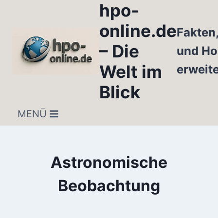
hpo-
Zum
Inhalt
online.de
Fakten
springen
– Die
und Ho
Welt im
erweit
Blick
MENÜ
Astronomische
Beobachtung