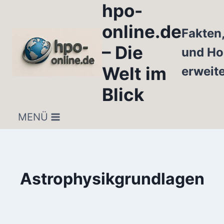
hpo-
Zum
Inhalt
online.de
Fakten
springen
– Die
und Ho
Welt im
erweit
Blick
MENÜ
Astrophysikgrundlagen