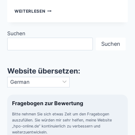
LANDKARTE
WEITERLESEN
DER
UNENDLICHKEIT
–
Suchen
DAS
HERTZSPRUNG-
Suchen
RUSSELL-
DIAGRAMM
UND
DIE
Website übersetzen:
EVOLUTION
DER
STERNE
Fragebogen zur Bewertung
Bitte nehmen Sie sich etwas Zeit um den Fragebogen
auszufüllen. Sie würden mir sehr helfen, meine Website
„hpo-online.de“ kontinuierlich zu verbessern und
weiterzuentwickeln.