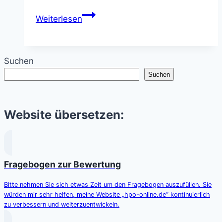
Erdbeben-
Weiterlesen
Licht
(Earthquake
Lights
Suchen
–
Suchen
EQL)
–
Rätselhafte
Website übersetzen:
Himmelsblitze
vor
dem
Beben
Fragebogen zur Bewertung
Bitte nehmen Sie sich etwas Zeit um den Fragebogen auszufüllen. Sie
würden mir sehr helfen, meine Website „hpo-online.de“ kontinuierlich
zu verbessern und weiterzuentwickeln.