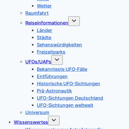
Wetter
Raumfahrt
Untermenü
Reiseinformationen
umschalten
Länder
Städte
Sehenswürdigkeiten
Freizeitparks
Untermenü
UFOs/UAPs
umschalten
Bekannteste UFO-Fälle
Entführungen
Historische UFO-Sichtungen
Prä-Astronautik
UFO-Sichtungen Deutschland
UFO-Sichtungen weltweit
Universum
Untermenü
Wissenswertes
umschalten