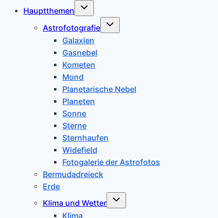
Untermenü
Hauptthemen
umschalten
Untermenü
Astrofotografie
umschalten
Galaxien
Gasnebel
Kometen
Mond
Planetarische Nebel
Planeten
Sonne
Sterne
Sternhaufen
Widefield
Fotogalerie der Astrofotos
Bermudadreieck
Erde
Untermenü
Klima und Wetter
umschalten
Klima