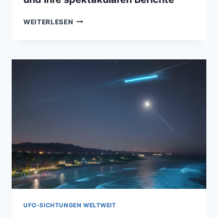
DIE
WEITERLESEN
GLAUBWÜRDIGSTEN
UFO-
ZEUGEN
UND
IHRE
SPEKTAKULÄREN
BERICHTE
UFO-SICHTUNGEN WELTWEIT