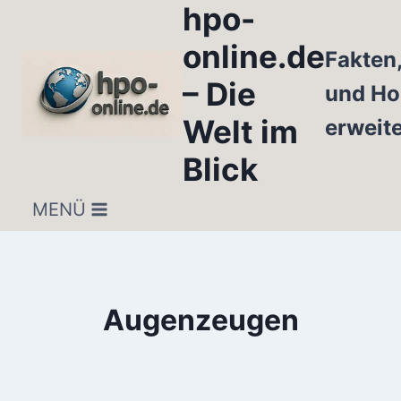
hpo-
Zum
Inhalt
online.de
Fakten
springen
– Die
und Ho
Welt im
erweit
Blick
MENÜ
Augenzeugen