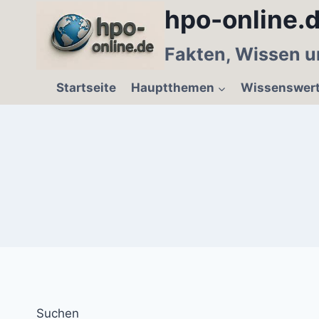
Zum
hpo-online.d
Inhalt
springen
Fakten, Wissen u
Startseite
Hauptthemen
Wissenswer
Suchen