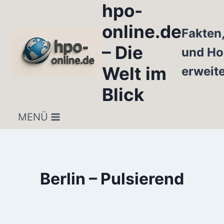
hpo-
Zum
Inhalt
online.de
Fakten
springen
– Die
und Ho
Welt im
erweit
Blick
MENÜ
Berlin – Pulsierend