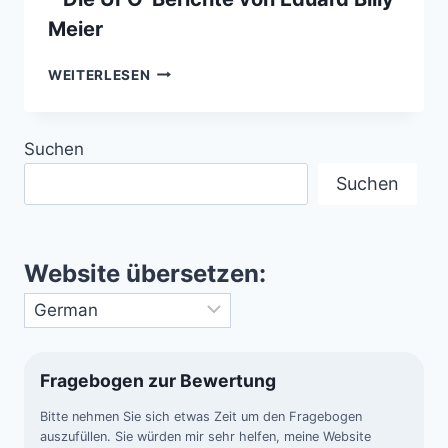
Meier
ZWISCHEN
WEITERLESEN
WAHRHEIT
UND
TÄUSCHUNG
Suchen
–
DIE
Suchen
UFO-
BERICHTE
VON
EDUARD
Website übersetzen:
BILLY
MEIER
Fragebogen zur Bewertung
Bitte nehmen Sie sich etwas Zeit um den Fragebogen
auszufüllen. Sie würden mir sehr helfen, meine Website