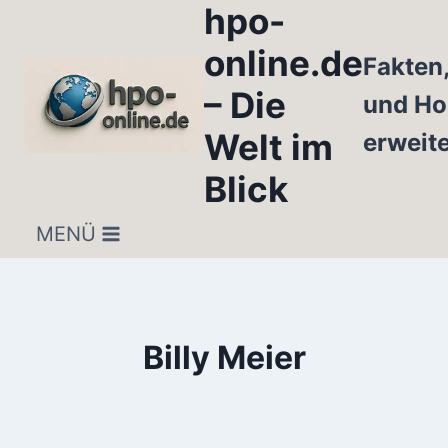
hpo-
Zum
Inhalt
online.de
Fakten
springen
– Die
und Ho
Welt im
erweit
Blick
MENÜ
Billy Meier