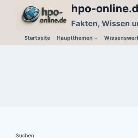
Zum
hpo-online.d
Inhalt
springen
Fakten, Wissen u
Startseite
Hauptthemen
Wissenswer
Suchen