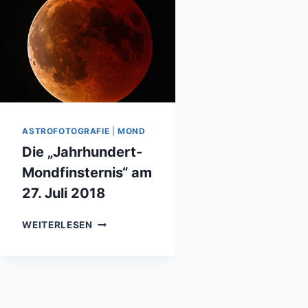
ASTROFOTOGRAFIE
|
MOND
Die „Jahrhundert-
Mondfinsternis“ am
27. Juli 2018
DIE
WEITERLESEN
„JAHRHUNDERT-
MONDFINSTERNIS“
AM
27.
JULI