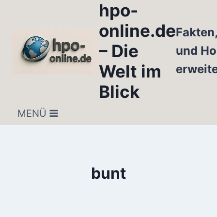
hpo-
Zum
Inhalt
online.de
Fakten
springen
– Die
und Ho
Welt im
erweit
Blick
MENÜ
bunt