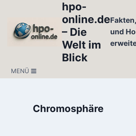
hpo-
Zum
Inhalt
online.de
Fakten
springen
– Die
und Ho
Welt im
erweit
Blick
MENÜ
Chromosphäre