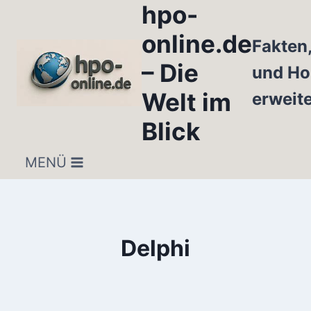
hpo-
Zum
Inhalt
online.de
Fakten
springen
– Die
und Ho
Welt im
erweit
Blick
MENÜ
Delphi