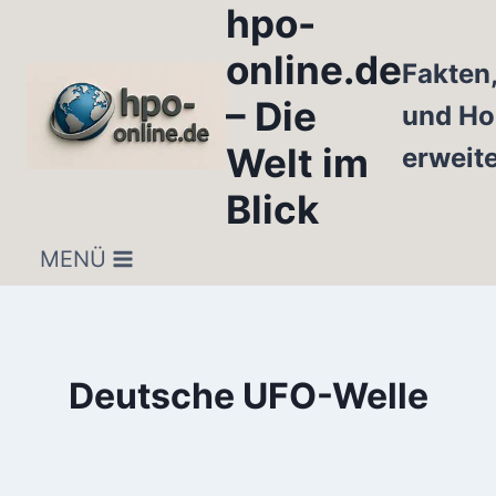
hpo-
Zum
Inhalt
online.de
Fakten
springen
– Die
und Ho
Welt im
erweit
Blick
MENÜ
Deutsche UFO-Welle