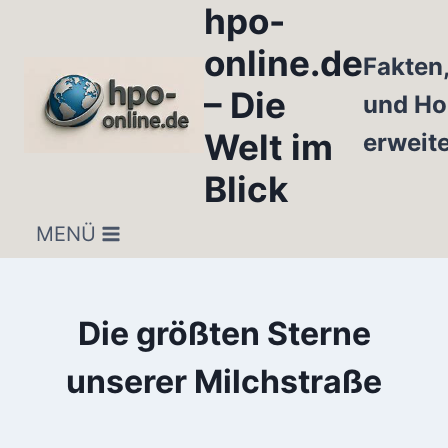
hpo-
Zum
Inhalt
online.de
Fakten
springen
– Die
und Ho
Welt im
erweit
Blick
MENÜ
Die größten Sterne
unserer Milchstraße