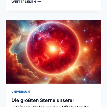
DIE
WEITERLESEN
GRÖSSTEN S
TERNE U
NSERER „
HEIMAT-G
ALAXIE“ D
ER M
ILCHSTRASSE
UNIVERSUM
Die größten Sterne unserer