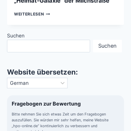
„Heimat-Galaxie“ der Milchstraße
DIE
WEITERLESEN
GRÖSSTEN S
TERNE U
NSERER „
Suchen
HEIMAT-G
ALAXIE“ D
Suchen
ER M
ILCHSTRASSE
Website übersetzen:
Fragebogen zur Bewertung
Bitte nehmen Sie sich etwas Zeit um den Fragebogen
auszufüllen. Sie würden mir sehr helfen, meine Website
„hpo-online.de“ kontinuierlich zu verbessern und