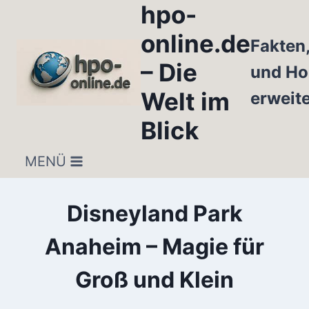
hpo-
Zum
Inhalt
online.de
Fakten
springen
– Die
und Ho
Welt im
erweit
Blick
MENÜ
Disneyland Park
Anaheim – Magie für
Groß und Klein