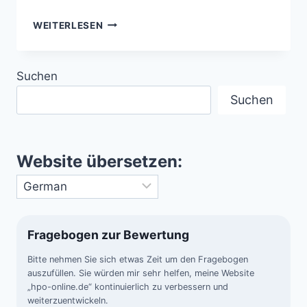
ERDBEBEN-
WEITERLESEN
LICHT
(EARTHQUAKE
LIGHTS
Suchen
–
EQL)
Suchen
–
RÄTSELHAFTE
HIMMELSBLITZE
VOR
Website übersetzen:
DEM
BEBEN
Fragebogen zur Bewertung
Bitte nehmen Sie sich etwas Zeit um den Fragebogen
auszufüllen. Sie würden mir sehr helfen, meine Website
„hpo-online.de“ kontinuierlich zu verbessern und
weiterzuentwickeln.