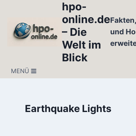
hpo-
Zum
Inhalt
online.de
Fakten
springen
– Die
und Ho
Welt im
erweit
Blick
MENÜ
Earthquake Lights