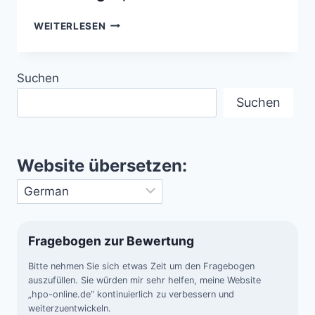
GROSSE W
WEITERLESEN
ETTERDIENSTE D
ER W
ELT –
Suchen
G
LOBALE D
Suchen
ATEN, P
RÄZISE V
ORHERSAGEN, V
ERLÄSSLICHER S
Website übersetzen:
CHUTZ
Fragebogen zur Bewertung
Bitte nehmen Sie sich etwas Zeit um den Fragebogen
auszufüllen. Sie würden mir sehr helfen, meine Website
„hpo-online.de“ kontinuierlich zu verbessern und
weiterzuentwickeln.