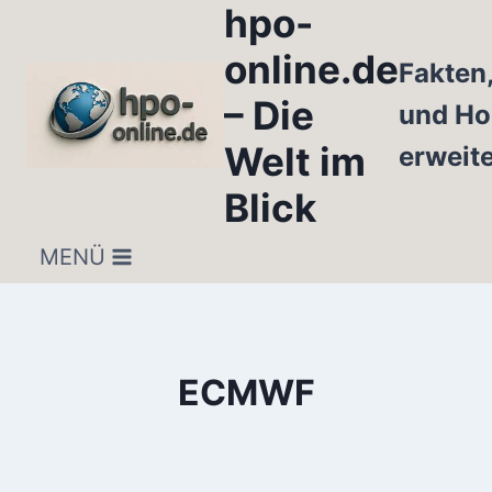
hpo-
Zum
Inhalt
online.de
Fakten
springen
– Die
und Ho
Welt im
erweit
Blick
MENÜ
ECMWF