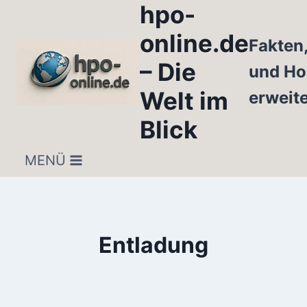
hpo-
Zum
Inhalt
online.de
Fakten
springen
– Die
und Ho
Welt im
erweit
Blick
MENÜ
Entladung