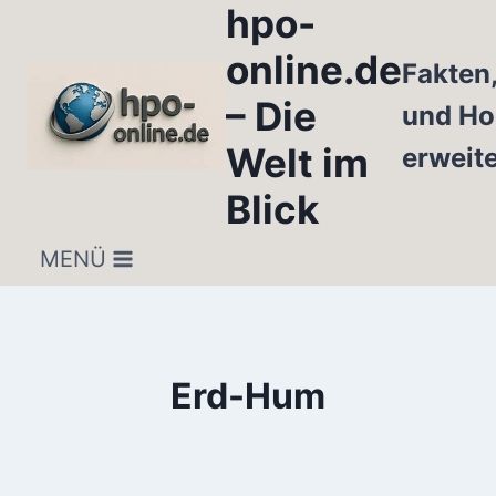
hpo-
Zum
Inhalt
online.de
Fakten
springen
– Die
und Ho
Welt im
erweit
Blick
MENÜ
Erd-Hum