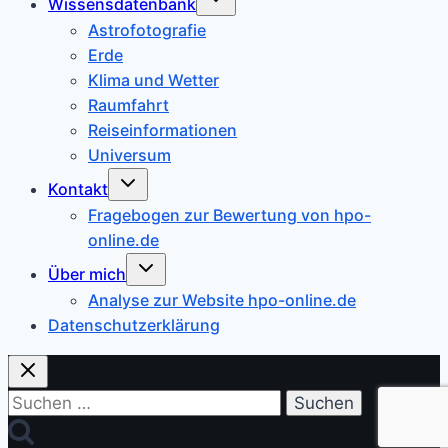
Wissensdatenbank
umschalten
Astrofotografie
Erde
Klima und Wetter
Raumfahrt
Reiseinformationen
Universum
Untermenü
Kontakt
umschalten
Fragebogen zur Bewertung von hpo-
online.de
Untermenü
Über mich
umschalten
Analyse zur Website hpo-online.de
Datenschutzerklärung
Suchen
nach: