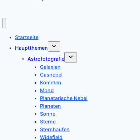
Startseite
Untermenü
Hauptthemen
umschalten
Untermenü
Astrofotografie
umschalten
Galaxien
Gasnebel
Kometen
Mond
Planetarische Nebel
Planeten
Sonne
Sterne
Sternhaufen
Widefield