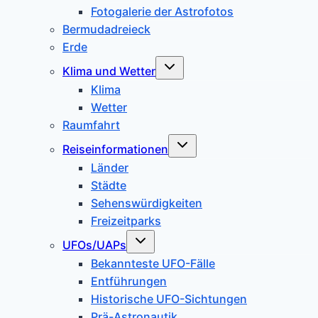
Fotogalerie der Astrofotos
Bermudadreieck
Erde
Untermenü
Klima und Wetter
umschalten
Klima
Wetter
Raumfahrt
Untermenü
Reiseinformationen
umschalten
Länder
Städte
Sehenswürdigkeiten
Freizeitparks
Untermenü
UFOs/UAPs
umschalten
Bekannteste UFO-Fälle
Entführungen
Historische UFO-Sichtungen
Prä-Astronautik