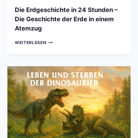
Die Erdgeschichte in 24 Stunden –
Die Geschichte der Erde in einem
Atemzug
DIE
WEITERLESEN
ERDGESCHICHTE
IN
24
STUNDEN
–
DIE
GESCHICHTE
DER
ERDE
IN
EINEM
ATEMZUG