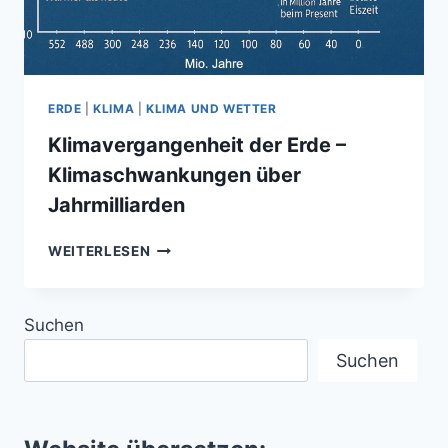
ERDE
|
KLIMA
|
KLIMA UND WETTER
Klimavergangenheit der Erde –
Klimaschwankungen über
Jahrmilliarden
KLIMAVERGANGENHEIT
WEITERLESEN
DER
ERDE
–
Suchen
KLIMASCHWANKUNGEN
ÜBER
Suchen
JAHRMILLIARDEN