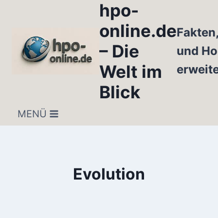
hpo-
Zum
Inhalt
online.de
Fakten
springen
– Die
und Ho
Welt im
erweit
Blick
MENÜ
Evolution