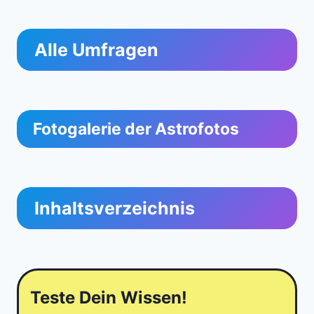
Alle Umfragen
Fotogalerie der Astrofotos
Inhaltsverzeichnis
Teste Dein Wissen!