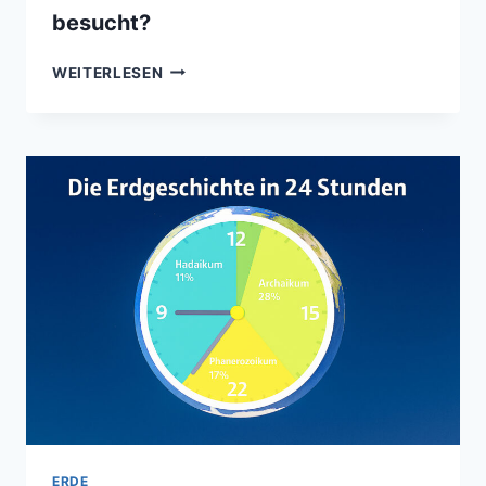
besucht?
ZWISCHEN
WEITERLESEN
MYTHOS
UND
WISSENSCHAFT
–
WIE
LANGE
WIRD
DIE
ERDE
SCHON
VON
AUSSERIRDISCHEN B
ESUCHT?
ERDE