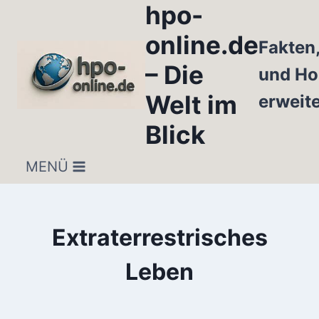
hpo-
Zum
Inhalt
online.de
Fakten
springen
– Die
und Ho
Welt im
erweit
Blick
MENÜ
Extraterrestrisches
Leben