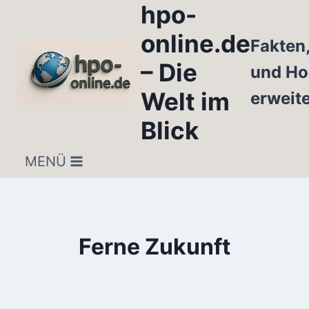
hpo-
Zum
Inhalt
online.de
Fakten
springen
– Die
und Ho
Welt im
erweit
Blick
MENÜ
Ferne Zukunft