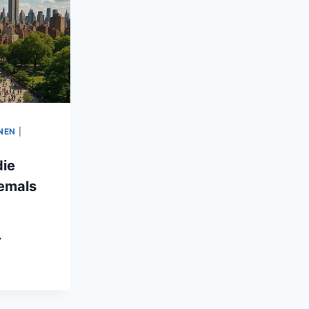
NEN
|
die
iemals
EW
ORK
E
ADT,
E