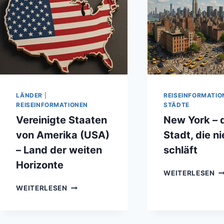
LÄNDER
|
REISEINFORMATIO
REISEINFORMATIONEN
STÄDTE
Vereinigte Staaten
New York – 
von Amerika (USA)
Stadt, die n
– Land der weiten
schläft
Horizonte
N
WEITERLESEN
Y
VEREINIGTE
WEITERLESEN
–
STAATEN
DI
VON
ST
AMERIKA
DI