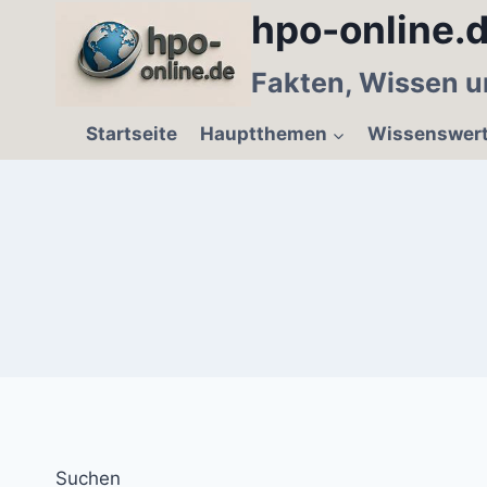
Zum
hpo-online.d
Inhalt
springen
Fakten, Wissen u
Startseite
Hauptthemen
Wissenswer
Suchen