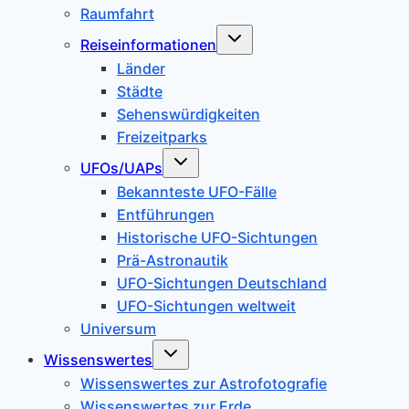
Raumfahrt
Untermenü
Reiseinformationen
umschalten
Länder
Städte
Sehenswürdigkeiten
Freizeitparks
Untermenü
UFOs/UAPs
umschalten
Bekannteste UFO-Fälle
Entführungen
Historische UFO-Sichtungen
Prä-Astronautik
UFO-Sichtungen Deutschland
UFO-Sichtungen weltweit
Universum
Untermenü
Wissenswertes
umschalten
Wissenswertes zur Astrofotografie
Wissenswertes zur Erde