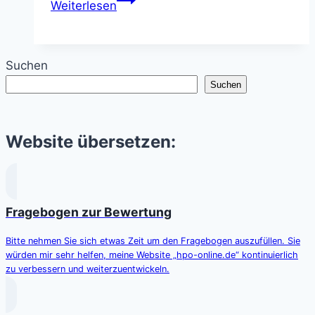
Weiterlesen
Einzigartigkeit
der
Erde
Suchen
im
Suchen
Vergleich
zu
Exoplaneten
Website übersetzen:
Fragebogen zur Bewertung
Bitte nehmen Sie sich etwas Zeit um den Fragebogen auszufüllen. Sie
würden mir sehr helfen, meine Website „hpo-online.de“ kontinuierlich
zu verbessern und weiterzuentwickeln.