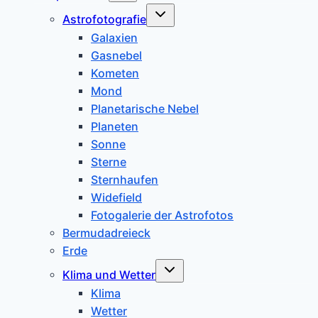
Untermenü
Astrofotografie
umschalten
Galaxien
Gasnebel
Kometen
Mond
Planetarische Nebel
Planeten
Sonne
Sterne
Sternhaufen
Widefield
Fotogalerie der Astrofotos
Bermudadreieck
Erde
Untermenü
Klima und Wetter
umschalten
Klima
Wetter