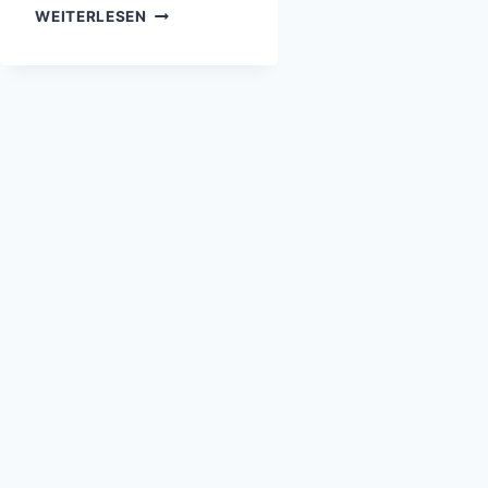
KORNKREISE
WEITERLESEN
–
ENTSTANDEN
DURCH
AUSSERIRDISCHE, M
ENSCHEN O
DER D
IE N
ATUR?