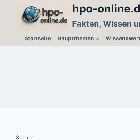
Zum
hpo-online.d
Inhalt
springen
Fakten, Wissen u
Startseite
Hauptthemen
Wissenswer
Suchen