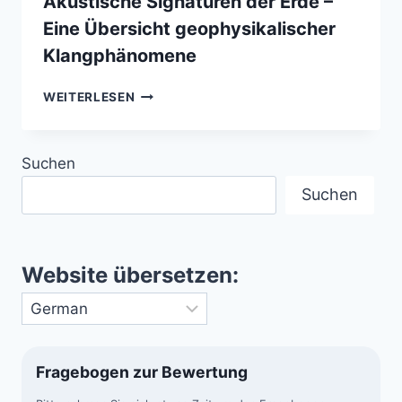
Akustische Signaturen der Erde –
Eine Übersicht geophysikalischer
Klangphänomene
AKUSTISCHE
WEITERLESEN
SIGNATUREN
DER
ERDE
Suchen
–
EINE
Suchen
ÜBERSICHT
GEOPHYSIKALISCHER
KLANGPHÄNOMENE
Website übersetzen:
Fragebogen zur Bewertung