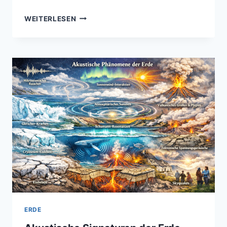
SUPERVULKAN-
WEITERLESEN
MONITORING
–
HIGH-
TECH-
METHODEN
ZUR
ÜBERWACHUNG
SCHLAFENDER
RIESEN
ERDE