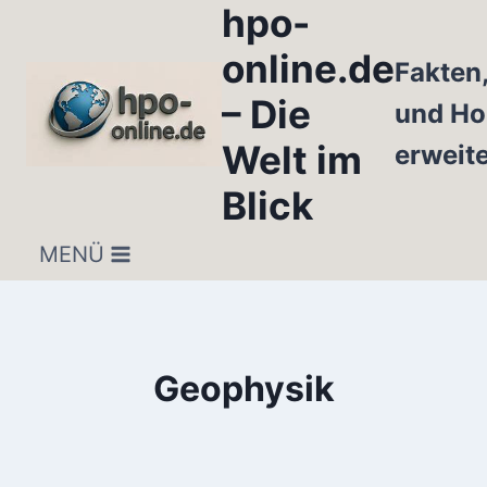
hpo-
Zum
Inhalt
online.de
Fakten
springen
– Die
und Ho
Welt im
erweit
Blick
MENÜ
Geophysik