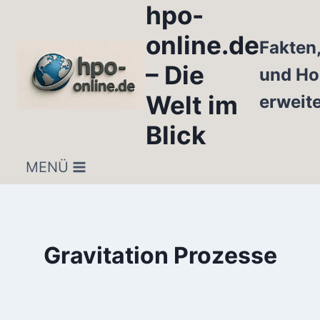
hpo-
Zum
Inhalt
online.de
Fakten
springen
– Die
und Ho
Welt im
erweit
Blick
MENÜ
Gravitation Prozesse